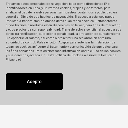
bancario
Tratamos datos personales de navegación, tales como direcciones IP o
identificadores en línea, y utilizamos cookies, propias y de terceros, para
analizar el uso de la web y personalizar nuestros contenidos y publicidad en
base al análisis de sus hábitos de navegación. El acceso a esta web puede
Podés hacerlos personalmente en el
implicar la transmisión de dichos datos a las redes sociales u otros terceros
cuyos botones o módulos estén disponibles en la web, para fines de marketing
banco, por cajero automático o desde
y otros propios de su responsabilidad. Tiene derecho a solicitar el acceso a sus
tu computadora.
datos, su rectificación, supresión o portabilidad, la limitación de su tratamiento
u a oponerse al mismo, así como a presentar una reclamación ante una
El tiempo de acreditación varía entre
autoridad de control. Pulse el botón Aceptar para autorizar la instalación de
48 y 72 h de acuerdo al tipo de
todas las cookies, así como el tratamiento y comunicación de sus datos para
los fines señalados. Para obtener más información sobre el uso de las cookies
transferencia que hagas. Si se hace
y sus derechos, acceda a nuestra Política de Cookies o a nuestra Política de
desde el interior del país, el tiempo
Privacidad
de acreditación puede ser de hasta
96 h.
Si tenés cuenta en alguno de los
Acepto
bancos mencionados abajo, usala
para la transferencia: la acreditación
es más rápida entre cuentas del
mismo banco.
Una vez que hayas realizado el
depósito o transferencia, envíale al
vendedor el cupón escaneado con tu